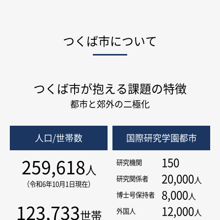
つくば市について
つくば市が抱える課題の特徴
都市と郊外の二極化
人口/世帯数
国際研究学園都市
150
259,618
研究機関
人
20,000
研究関係者
人
（令和6年10月1日現在）
8,000
博士号保持者
人
123,733
12,000
外国人
人
世帯