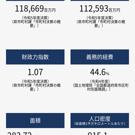
118,669
112,593
百万円
百万円
（令和5年度決算）
（令和5年度決算）
（県市町村課「市町村決算の概
（県市町村課「市町村決算の概
要」）
要」）
財政力指数
義務的経費
1.07
44.6
％
（令和5年度決算）
（令和4年度）
（県市町村課「市町村決算の概
（国土地理院「全国都道府県市区町
要」）
村別面積調」）
人口密度
面積
（総面積1平方キロメートルあたり）